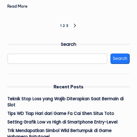
Read More
Posts
1
2
3
NEXT
PAGE
pagination
Search
Search
Recent Posts
Teknik Stop Loss yang Wajib Diterapkan Saat Bermain di
Slot
Tips WD Tiap Hari dari Game Fa Cai Shen Situs Toto
Setting Grafik Low vs High di Smartphone Entry-Level
Trik Mendapatkan Simbol Wild Bertumpuk di Game
Habanero Ratutogel