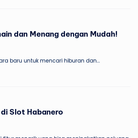
main dan Menang dengan Mudah!
cara baru untuk mencari hiburan dan…
di Slot Habanero