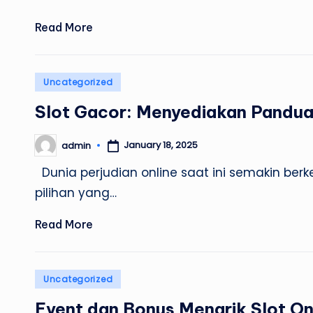
Read More
Posted
Uncategorized
in
Slot Gacor: Menyediakan Pandua
January 18, 2025
admin
Posted
by
Dunia perjudian online saat ini semakin ber
pilihan yang…
Read More
Posted
Uncategorized
in
Event dan Bonus Menarik Slot Onl