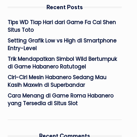
Recent Posts
Tips WD Tiap Hari dari Game Fa Cai Shen
Situs Toto
Setting Grafik Low vs High di Smartphone
Entry-Level
Trik Mendapatkan Simbol Wild Bertumpuk
di Game Habanero Ratutogel
Ciri-Ciri Mesin Habanero Sedang Mau
Kasih Maxwin di Superbandar
Cara Menang di Game Roma Habanero
yang Tersedia di Situs Slot
Recent Comments