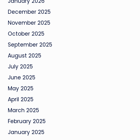
January 2026
December 2025
November 2025
October 2025
September 2025
August 2025
July 2025
June 2025
May 2025
April 2025
March 2025
February 2025
January 2025