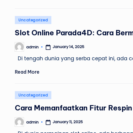
Posted
Uncategorized
in
Slot Online Parada4D: Cara Ber
January 14, 2025
admin
Posted
by
Di tengah dunia yang serba cepat ini, ada 
Read More
Posted
Uncategorized
in
Cara Memanfaatkan Fitur Respin 
January 11, 2025
admin
Posted
by