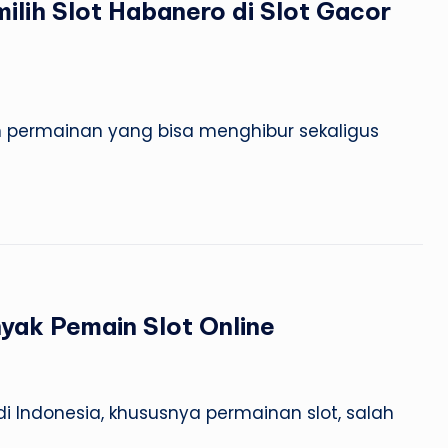
lih Slot Habanero di Slot Gacor
an permainan yang bisa menghibur sekaligus
ak Pemain Slot Online
di Indonesia, khususnya permainan slot, salah