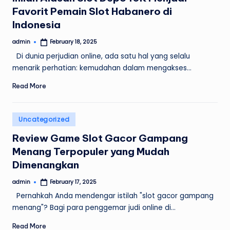
Favorit Pemain Slot Habanero di
Indonesia
admin
February 18, 2025
Posted
by
Di dunia perjudian online, ada satu hal yang selalu
menarik perhatian: kemudahan dalam mengakses…
Read More
Posted
Uncategorized
in
Review Game Slot Gacor Gampang
Menang Terpopuler yang Mudah
Dimenangkan
admin
February 17, 2025
Posted
by
Pernahkah Anda mendengar istilah "slot gacor gampang
menang"? Bagi para penggemar judi online di…
Read More