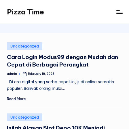
Pizza Time
Skip
to
content
Posted
Uncategorized
in
Cara Login Modus99 dengan Mudah dan
Cepat di Berbagai Perangkat
admin
February 19, 2025
Posted
by
Di era digital yang serba cepat ini, judi online semakin
populer. Banyak orang mulai…
Read More
Posted
Uncategorized
in
Inilah Alasan Slot Depo 10K Menjadi