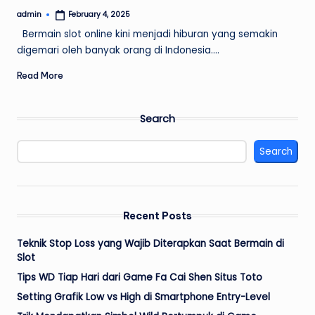
admin
February 4, 2025
Posted
by
Bermain slot online kini menjadi hiburan yang semakin
digemari oleh banyak orang di Indonesia.…
Read More
Search
Search
Recent Posts
Teknik Stop Loss yang Wajib Diterapkan Saat Bermain di
Slot
Tips WD Tiap Hari dari Game Fa Cai Shen Situs Toto
Setting Grafik Low vs High di Smartphone Entry-Level