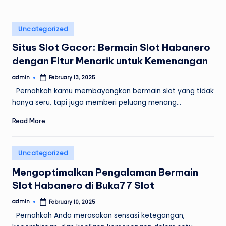
Posted
Uncategorized
in
Situs Slot Gacor: Bermain Slot Habanero
dengan Fitur Menarik untuk Kemenangan
admin
February 13, 2025
Posted
by
Pernahkah kamu membayangkan bermain slot yang tidak
hanya seru, tapi juga memberi peluang menang…
Read More
Posted
Uncategorized
in
Mengoptimalkan Pengalaman Bermain
Slot Habanero di Buka77 Slot
admin
February 10, 2025
Posted
by
Pernahkah Anda merasakan sensasi ketegangan,