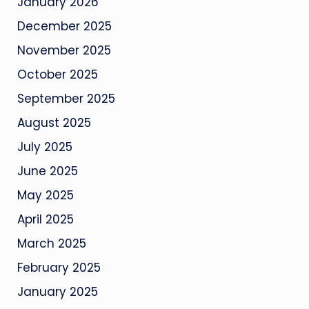
January 2026
December 2025
November 2025
October 2025
September 2025
August 2025
July 2025
June 2025
May 2025
April 2025
March 2025
February 2025
January 2025