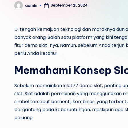
September 21, 2024
admin
Posted
by
Di tengah kemajuan teknologi dan maraknya dunia
banyak orang. Salah satu platform yang kini teng
fitur demo slot-nya. Namun, sebelum Anda terjun k
perlu Anda ketahui.
Memahami Konsep Sl
Sebelum memainkan
kilat77 demo slot
, penting 
slot. Slot adalah permainan yang menggunakan me
simbol tersebut berhenti, kombinasi yang terbe
bergantung pada keberuntungan, meskipun ada st
peluang.