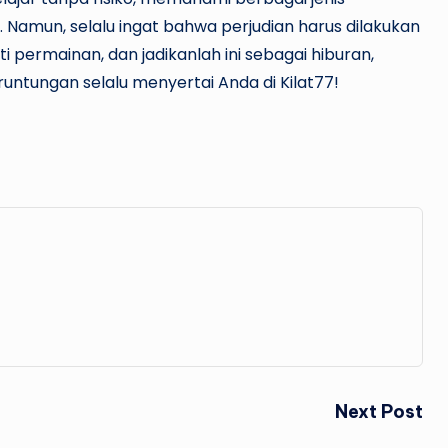
Namun, selalu ingat bahwa perjudian harus dilakukan
 permainan, dan jadikanlah ini sebagai hiburan,
ntungan selalu menyertai Anda di Kilat77!
Next Post