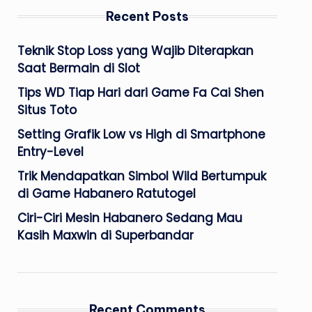
Recent Posts
Teknik Stop Loss yang Wajib Diterapkan
Saat Bermain di Slot
Tips WD Tiap Hari dari Game Fa Cai Shen
Situs Toto
Setting Grafik Low vs High di Smartphone
Entry-Level
Trik Mendapatkan Simbol Wild Bertumpuk
di Game Habanero Ratutogel
Ciri-Ciri Mesin Habanero Sedang Mau
Kasih Maxwin di Superbandar
Recent Comments