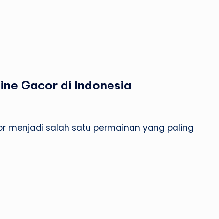
ine Gacor di Indonesia
cor menjadi salah satu permainan yang paling