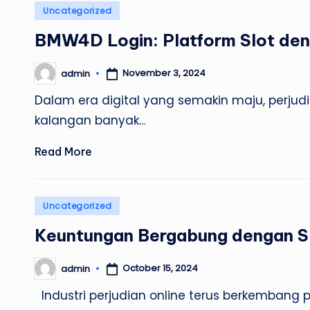
Posted
Uncategorized
in
BMW4D Login: Platform Slot de
November 3, 2024
admin
Posted
by
Dalam era digital yang semakin maju, perjudi
kalangan banyak…
Read More
Posted
Uncategorized
in
Keuntungan Bergabung dengan Sl
October 15, 2024
admin
Posted
by
Industri perjudian online terus berkembang 