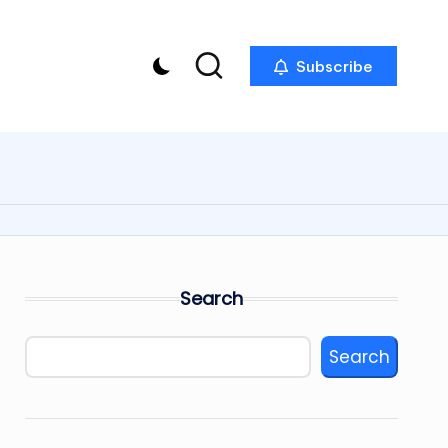
Subscribe
Search
Search