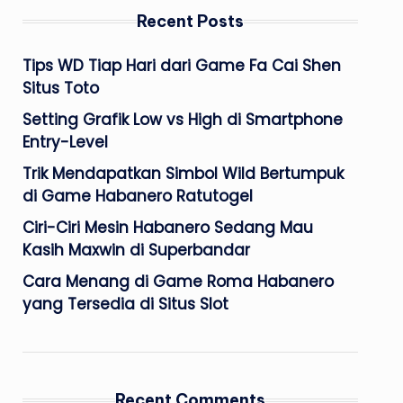
Recent Posts
Tips WD Tiap Hari dari Game Fa Cai Shen
Situs Toto
Setting Grafik Low vs High di Smartphone
Entry-Level
Trik Mendapatkan Simbol Wild Bertumpuk
di Game Habanero Ratutogel
Ciri-Ciri Mesin Habanero Sedang Mau
Kasih Maxwin di Superbandar
Cara Menang di Game Roma Habanero
yang Tersedia di Situs Slot
Recent Comments