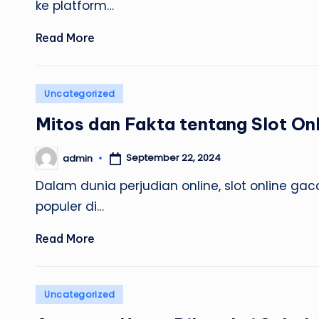
ke platform…
Read More
Posted
Uncategorized
in
Mitos dan Fakta tentang Slot Onl
September 22, 2024
admin
Posted
by
Dalam dunia perjudian online, slot online ga
populer di…
Read More
Posted
Uncategorized
in