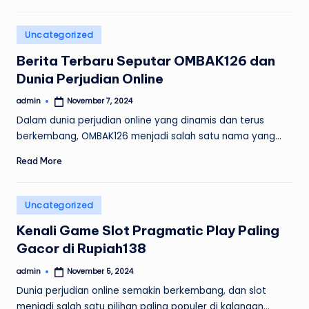
Posted
Uncategorized
in
Berita Terbaru Seputar OMBAK126 dan
Dunia Perjudian Online
admin
November 7, 2024
Posted
by
Dalam dunia perjudian online yang dinamis dan terus
berkembang, OMBAK126 menjadi salah satu nama yang…
Read More
Posted
Uncategorized
in
Kenali Game Slot Pragmatic Play Paling
Gacor di Rupiah138
admin
November 5, 2024
Posted
by
Dunia perjudian online semakin berkembang, dan slot
menjadi salah satu pilihan paling populer di kalangan…