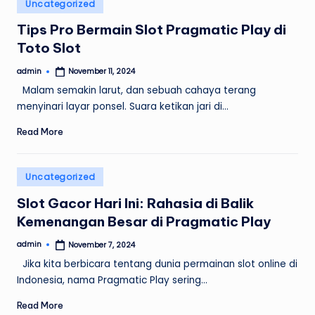
Posted
Uncategorized
in
Tips Pro Bermain Slot Pragmatic Play di
Toto Slot
admin
November 11, 2024
Posted
by
Malam semakin larut, dan sebuah cahaya terang
menyinari layar ponsel. Suara ketikan jari di…
Read More
Posted
Uncategorized
in
Slot Gacor Hari Ini: Rahasia di Balik
Kemenangan Besar di Pragmatic Play
admin
November 7, 2024
Posted
by
Jika kita berbicara tentang dunia permainan slot online di
Indonesia, nama Pragmatic Play sering…
Read More