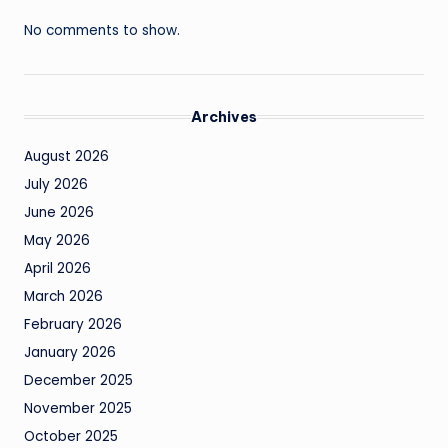
No comments to show.
Archives
August 2026
July 2026
June 2026
May 2026
April 2026
March 2026
February 2026
January 2026
December 2025
November 2025
October 2025