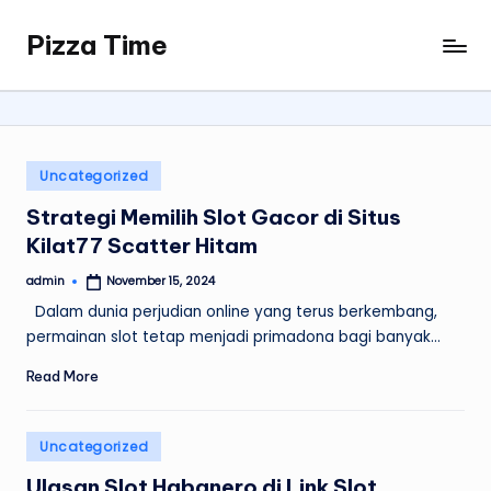
Pizza Time
Skip
to
content
Posted
Uncategorized
in
Strategi Memilih Slot Gacor di Situs
Kilat77 Scatter Hitam
admin
November 15, 2024
Posted
by
Dalam dunia perjudian online yang terus berkembang,
permainan slot tetap menjadi primadona bagi banyak…
Read More
Posted
Uncategorized
in
Ulasan Slot Habanero di Link Slot