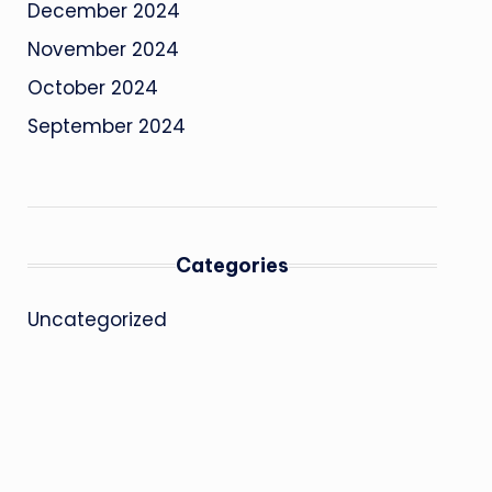
December 2024
November 2024
October 2024
September 2024
Categories
Uncategorized