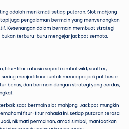
ting adalah menikmati setiap putaran. Slot mahjong
tetapi juga pengalaman bermain yang menyenangkan
aktif. Kesenangan dalam bermain membuat strategi
r, bukan terburu-buru mengejar jackpot semata.
tur-fitur rahasia seperti simbol wild, scatter,
r sering menjadi kunci untuk mencapai jackpot besar.
ur bonus, dan bermain dengan strategi yang cerdas,
ngkat.
erbaik saat bermain slot mahjong. Jackpot mungkin
mahami fitur-fitur rahasia ini, setiap putaran terasa
Jadi, nikmati permainan, amati simbol, manfaatkan