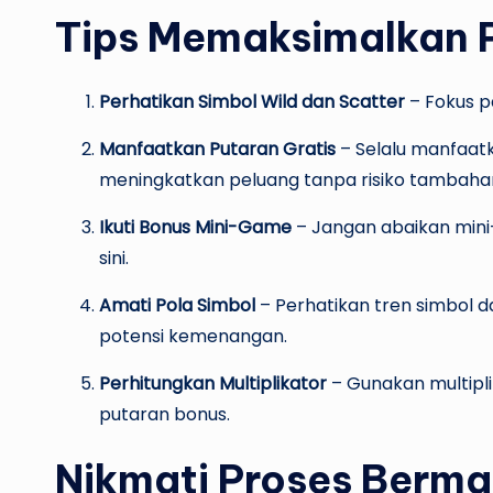
Tips Memaksimalkan 
Perhatikan Simbol Wild dan Scatter
– Fokus p
Manfaatkan Putaran Gratis
– Selalu manfaat
meningkatkan peluang tanpa risiko tambaha
Ikuti Bonus Mini-Game
– Jangan abaikan mini
sini.
Amati Pola Simbol
– Perhatikan tren simbol 
potensi kemenangan.
Perhitungkan Multiplikator
– Gunakan multipl
putaran bonus.
Nikmati Proses Berma