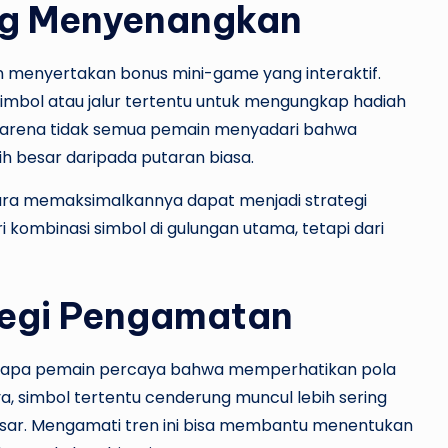
ng Menyenangkan
n menyertakan bonus mini-game yang interaktif.
imbol atau jalur tertentu untuk mengungkap hadiah
ia” karena tidak semua pemain menyadari bahwa
ih besar daripada putaran biasa.
ra memaksimalkannya dapat menjadi strategi
 kombinasi simbol di gulungan utama, tetapi dari
tegi Pengamatan
erapa pemain percaya bahwa memperhatikan pola
, simbol tertentu cenderung muncul lebih sering
ar. Mengamati tren ini bisa membantu menentukan