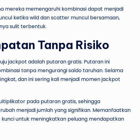
na mereka memengaruhi kombinasi dapat menjadi
muncul ketika wild dan scatter muncul bersamaan,
a sulit terbentuk.
mpatan Tanpa Risiko
uju jackpot adalah putaran gratis. Putaran ini
binasi tanpa mengurangi saldo taruhan. Selama
ngkat, dan ini sering kali menjadi momen jackpot
plikator pada putaran gratis, sehingga
erubah menjadi jumlah yang signifikan. Memanfaatkan
lah kunci untuk meningkatkan peluang mendapatkan