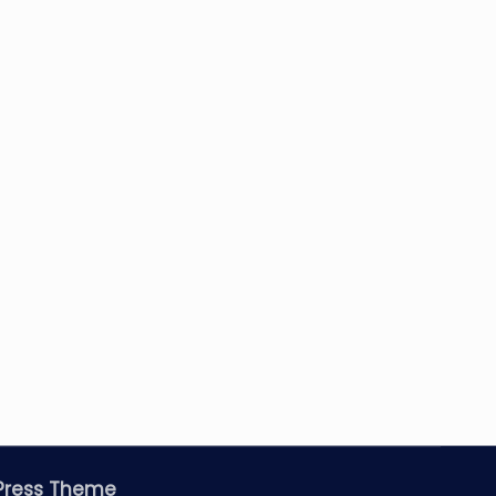
Press Theme