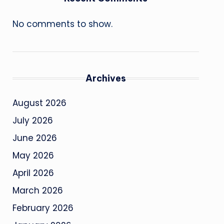
No comments to show.
Archives
August 2026
July 2026
June 2026
May 2026
April 2026
March 2026
February 2026