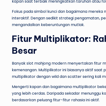
kapan saat terbaik meningkatkan taruhan atau fo
Fokus pada simbol kunci dan bagaimana mereka
interaktif. Dengan sedikit strategi pengamatan, pel
mengandalkan keberuntungan mutlak.
Fitur Multiplikator: 
Besar
Banyak slot mahjong modern menyertakan fitur m
kemenangan. Multiplikator ini biasanya aktif saat
multiplikator dengan wild dan scatter sering kal
Mengerti kapan dan bagaimana multiplikator bek
yang lebih cerdas. Daripada sekadar menunggu k
berdasarkan peluang fitur-fitur rahasia ini aktif.