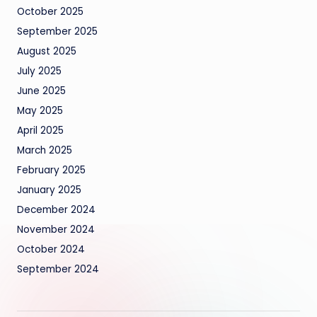
October 2025
September 2025
August 2025
July 2025
June 2025
May 2025
April 2025
March 2025
February 2025
January 2025
December 2024
November 2024
October 2024
September 2024