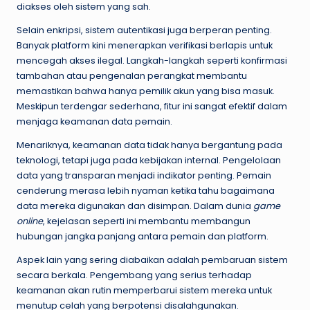
diakses oleh sistem yang sah.
Selain enkripsi, sistem autentikasi juga berperan penting.
Banyak platform kini menerapkan verifikasi berlapis untuk
mencegah akses ilegal. Langkah-langkah seperti konfirmasi
tambahan atau pengenalan perangkat membantu
memastikan bahwa hanya pemilik akun yang bisa masuk.
Meskipun terdengar sederhana, fitur ini sangat efektif dalam
menjaga keamanan data pemain.
Menariknya, keamanan data tidak hanya bergantung pada
teknologi, tetapi juga pada kebijakan internal. Pengelolaan
data yang transparan menjadi indikator penting. Pemain
cenderung merasa lebih nyaman ketika tahu bagaimana
data mereka digunakan dan disimpan. Dalam dunia
game
online
, kejelasan seperti ini membantu membangun
hubungan jangka panjang antara pemain dan platform.
Aspek lain yang sering diabaikan adalah pembaruan sistem
secara berkala. Pengembang yang serius terhadap
keamanan akan rutin memperbarui sistem mereka untuk
menutup celah yang berpotensi disalahgunakan.