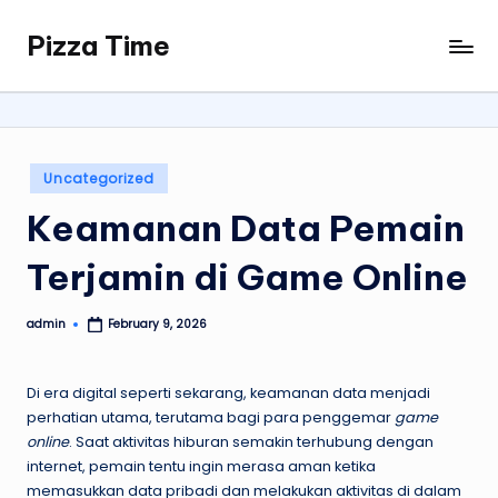
Pizza Time
Skip
to
content
Posted
Uncategorized
in
Keamanan Data Pemain
Terjamin di Game Online
admin
February 9, 2026
Posted
by
Di era digital seperti sekarang, keamanan data menjadi
perhatian utama, terutama bagi para penggemar
game
online
. Saat aktivitas hiburan semakin terhubung dengan
internet, pemain tentu ingin merasa aman ketika
memasukkan data pribadi dan melakukan aktivitas di dalam