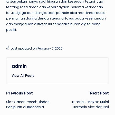
online
bukan hanya soal hiburan dan keseruan, tetapi juga
tentang rasa aman dan kepercayaan. Selama keamanan
terus dijaga dan ditingkatkan, pemain bisa menikmati dunia
permainan daring dengan tenang, fokus pada kesenangan,
dan menjadikan aktivitas ini sebagai hiburan digital yang
positif.
Last updated on February 7, 2026
admin
View All Posts
Post
Previous Post
Next Post
Slot Gacor Resmi: Hindari
Tutorial Singkat: Mulai
navigation
Penipuan di Indonesia
Bermain Slot dari Nol