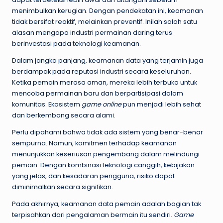
menimbulkan kerugian. Dengan pendekatan ini, keamanan
tidak bersifat reaktif, melainkan preventif. Inilah salah satu
alasan mengapa industri permainan daring terus
berinvestasi pada teknologi keamanan.
Dalam jangka panjang, keamanan data yang terjamin juga
berdampak pada reputasi industri secara keseluruhan.
Ketika pemain merasa aman, mereka lebih terbuka untuk
mencoba permainan baru dan berpartisipasi dalam
komunitas. Ekosistem
game online
pun menjadi lebih sehat
dan berkembang secara alami.
Perlu dipahami bahwa tidak ada sistem yang benar-benar
sempurna. Namun, komitmen terhadap keamanan
menunjukkan keseriusan pengembang dalam melindungi
pemain. Dengan kombinasi teknologi canggih, kebijakan
yang jelas, dan kesadaran pengguna, risiko dapat
diminimalkan secara signifikan.
Pada akhirnya, keamanan data pemain adalah bagian tak
terpisahkan dari pengalaman bermain itu sendiri.
Game