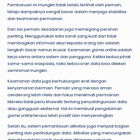
Pembaruan ini mungkin tidak selalu terlihat oleh pemain,
tetapi dampaknya sangat besar dalam menjaga stabilitas
dan keamanan permainan.
Dari sisi pemain, kesadaran juga memegang peranan
penting. Menggunakan kata sandi yang kuat dan tidak
membagikan informasi akun kepada orang lain adalah
langkah dasar namun krusial. Keamanan
game online
adalah
kerja sama antara sistem dan pengguna. Ketika kedua pihak
sama-sama waspada, risiko kebocoran data bisa ditekan
seminimal mungkin.
Keamanan data juga berhubungan erat dengan
kenyamanan bermain. Pemain yang merasa aman
cenderung lebih rileks dan fokus menikmati permainan.
Mereka tidak perlu khawatir tentang penyalahgunaan data
atau gangguan eksternal. Hal ini membuat pengalaman
game online
terasa lebih positif dan menyenangkan.
Selain itu, sistem pemantauan aktivitas juga menjadi bagian
penting dari perlindungan data. Aktivitas yang mencurigakan
dapat terdeteksi lebih awal dan ditangani sebelum