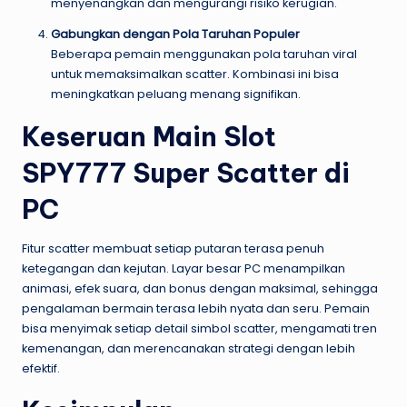
menyenangkan dan mengurangi risiko kerugian.
Gabungkan dengan Pola Taruhan Populer
Beberapa pemain menggunakan pola taruhan viral
untuk memaksimalkan scatter. Kombinasi ini bisa
meningkatkan peluang menang signifikan.
Keseruan Main Slot
SPY777 Super Scatter di
PC
Fitur scatter membuat setiap putaran terasa penuh
ketegangan dan kejutan. Layar besar PC menampilkan
animasi, efek suara, dan bonus dengan maksimal, sehingga
pengalaman bermain terasa lebih nyata dan seru. Pemain
bisa menyimak setiap detail simbol scatter, mengamati tren
kemenangan, dan merencanakan strategi dengan lebih
efektif.