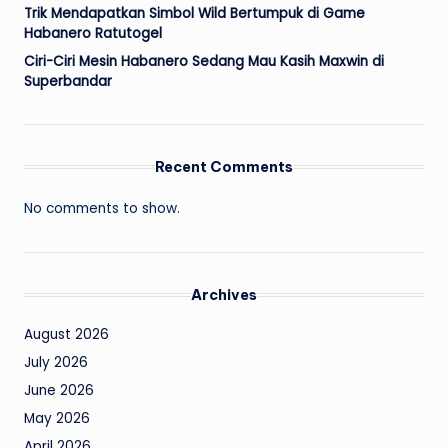
Trik Mendapatkan Simbol Wild Bertumpuk di Game
Habanero Ratutogel
Ciri-Ciri Mesin Habanero Sedang Mau Kasih Maxwin di
Superbandar
Recent Comments
No comments to show.
Archives
August 2026
July 2026
June 2026
May 2026
April 2026