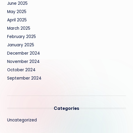
June 2025
May 2025
April 2025
March 2025
February 2025
January 2025
December 2024
November 2024
October 2024
September 2024
Categories
Uncategorized