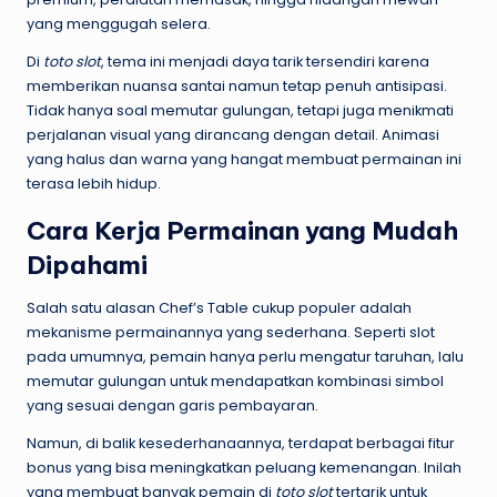
yang menggugah selera.
Di
toto slot
, tema ini menjadi daya tarik tersendiri karena
memberikan nuansa santai namun tetap penuh antisipasi.
Tidak hanya soal memutar gulungan, tetapi juga menikmati
perjalanan visual yang dirancang dengan detail. Animasi
yang halus dan warna yang hangat membuat permainan ini
terasa lebih hidup.
Cara Kerja Permainan yang Mudah
Dipahami
Salah satu alasan Chef’s Table cukup populer adalah
mekanisme permainannya yang sederhana. Seperti slot
pada umumnya, pemain hanya perlu mengatur taruhan, lalu
memutar gulungan untuk mendapatkan kombinasi simbol
yang sesuai dengan garis pembayaran.
Namun, di balik kesederhanaannya, terdapat berbagai fitur
bonus yang bisa meningkatkan peluang kemenangan. Inilah
yang membuat banyak pemain di
toto slot
tertarik untuk