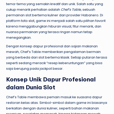
tema-tema yang semakin kreatif dan unik. Salah satu yang
cukup menarik perhatian adalah
Chef’s Table
, sebuah
permainan slot bertema kuliner dari provider
Habanero
. Di
platform
toto slot
, game ini menjadi salah satu pilihan favorit
karena menggabungkan hiburan visual, fitur menarik, dan
nuansa permainan yang terasa ringan namun tetap
menegangkan.
Dengan konsep dapur profesional dan sajian makanan
mewah, Chef’s Table memberikan pengalaman bermain
yang berbeda dari slot bertema klasik. Setiap putaran terasa
seperti sedang meracik “resep keberuntungan” yang bisa
saja berujung pada jackpot besar.
Konsep Unik Dapur Profesional
dalam Dunia Slot
Chef’s Table membawa pemain masuk ke suasana dapur
restoran kelas atas. Simbol-simbol dalam game ini biasanya
berkaitan dengan dunia kuliner, seperti bahan makanan
premium, peralatan memasak, hingga hidangan mewah