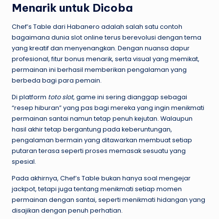
Menarik untuk Dicoba
Chef’s Table dari
Habanero
adalah salah satu contoh
bagaimana dunia slot online terus berevolusi dengan tema
yang kreatif dan menyenangkan. Dengan nuansa dapur
profesional, fitur bonus menarik, serta visual yang memikat,
permainan ini berhasil memberikan pengalaman yang
berbeda bagi para pemain.
Di platform
toto slot
, game ini sering dianggap sebagai
“resep hiburan” yang pas bagi mereka yang ingin menikmati
permainan santai namun tetap penuh kejutan. Walaupun
hasil akhir tetap bergantung pada keberuntungan,
pengalaman bermain yang ditawarkan membuat setiap
putaran terasa seperti proses memasak sesuatu yang
spesial.
Pada akhirnya, Chef’s Table bukan hanya soal mengejar
jackpot, tetapi juga tentang menikmati setiap momen
permainan dengan santai, seperti menikmati hidangan yang
disajikan dengan penuh perhatian.