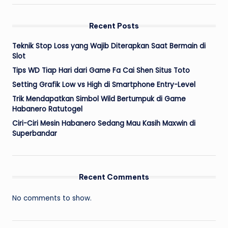
Recent Posts
Teknik Stop Loss yang Wajib Diterapkan Saat Bermain di
Slot
Tips WD Tiap Hari dari Game Fa Cai Shen Situs Toto
Setting Grafik Low vs High di Smartphone Entry-Level
Trik Mendapatkan Simbol Wild Bertumpuk di Game
Habanero Ratutogel
Ciri-Ciri Mesin Habanero Sedang Mau Kasih Maxwin di
Superbandar
Recent Comments
No comments to show.