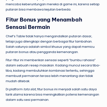
mencoba keberuntungan mereka di game ini, karena setiap
putaran bisa membawa kejutan berbeda.
Fitur Bonus yang Menambah
Sensasi Bermain
Chef’s Table tidak hanya mengandalkan putaran dasar,
tetapi juga dilengkapi dengan berbagai fitur tambahan.
Salah satunya adalah simbol khusus yang dapat memicu
putaran bonus atau pengganda kemenangan.
Fitur-fitur ini memberikan sensasi seperti “bumbu rahasia”
dalam sebuah resep masakan. Kadang muncul secara tiba-
tiba, kadang membutuhkan kombinasi tertentu, sehingga
membuat permainan terasa lebih menantang dan tidak
mudah ditebak.
Di platform
toto slot
, fitur bonus ini menjadi salah satu daya
tarik utama karena bisa meningkatkan potensi kemenangan
dalam satu sesi permainan.