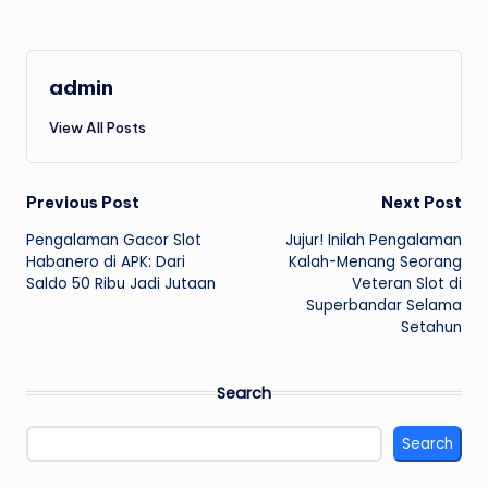
admin
View All Posts
Post
Previous Post
Next Post
Pengalaman Gacor Slot
Jujur! Inilah Pengalaman
navigation
Habanero di APK: Dari
Kalah-Menang Seorang
Saldo 50 Ribu Jadi Jutaan
Veteran Slot di
Superbandar Selama
Setahun
Search
Search