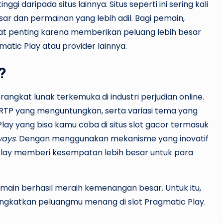
ggi daripada situs lainnya. Situs seperti ini sering kali
ar dan permainan yang lebih adil. Bagi pemain,
at penting karena memberikan peluang lebih besar
atic Play atau provider lainnya.
?
ngkat lunak terkemuka di industri perjudian online.
 RTP yang menguntungkan, serta variasi tema yang
ay yang bisa kamu coba di situs slot gacor termasuk
ways
. Dengan menggunakan mekanisme yang inovatif
Play memberi kesempatan lebih besar untuk para
ain berhasil meraih kemenangan besar. Untuk itu,
ngkatkan peluangmu menang di slot Pragmatic Play.