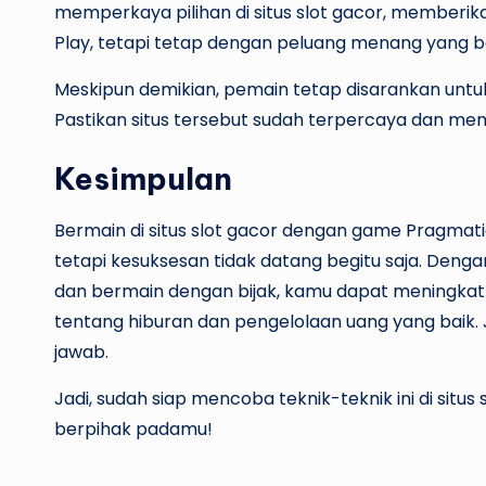
memperkaya pilihan di situs slot gacor, memberik
Play, tetapi tetap dengan peluang menang yang b
Meskipun demikian, pemain tetap disarankan untuk
Pastikan situs tersebut sudah terpercaya dan memi
Kesimpulan
Bermain di situs slot gacor dengan game Pragma
tetapi kesuksesan tidak datang begitu saja. Denga
dan bermain dengan bijak, kamu dapat meningkat
tentang hiburan dan pengelolaan uang yang baik.
jawab.
Jadi, sudah siap mencoba teknik-teknik ini di sit
berpihak padamu!