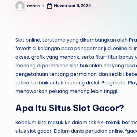
November 11, 2024
admin
Posted
by
Slot online, terutama yang dikembangkan oleh Pra
favorit di kalangan para penggemar judi online di
akses, grafik yang menarik, serta fitur-fitur bo
menang di permainan slot bukanlah hal yang bisa d
pengetahuan tentang permainan, dan sedikit keber
teknik terbaik untuk menang di slot Pragmatic Play,
menawarkan peluang menang lebih tinggi.
Apa Itu Situs Slot Gacor?
Sebelum kita masuk ke dalam teknik-teknik bermain
situs slot gacor. Dalam dunia perjudian online, “g