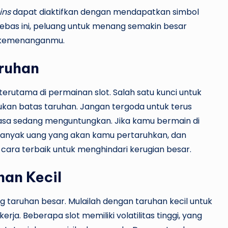
ins
dapat diaktifkan dengan mendapatkan simbol
ebas ini, peluang untuk menang semakin besar
n kemenanganmu.
aruhan
 terutama di permainan slot. Salah satu kunci untuk
kan batas taruhan. Jangan tergoda untuk terus
sa sedang menguntungkan. Jika kamu bermain di
a banyak uang yang akan kamu pertaruhkan, dan
 cara terbaik untuk menghindari kerugian besar.
han Kecil
 taruhan besar. Mulailah dengan taruhan kecil untuk
 Beberapa slot memiliki volatilitas tinggi, yang