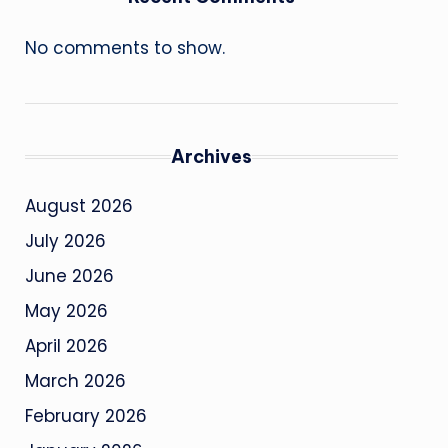
No comments to show.
Archives
August 2026
July 2026
June 2026
May 2026
April 2026
March 2026
February 2026