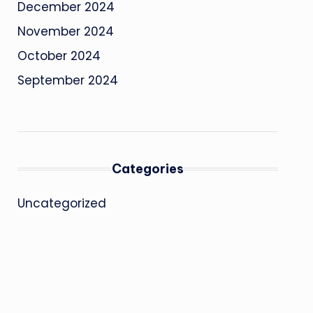
December 2024
November 2024
October 2024
September 2024
Categories
Uncategorized