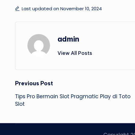
Last updated on November 10, 2024
admin
View All Posts
Post
Previous Post
Tips Pro Bermain Slot Pragmatic Play di Toto
navigation
Slot