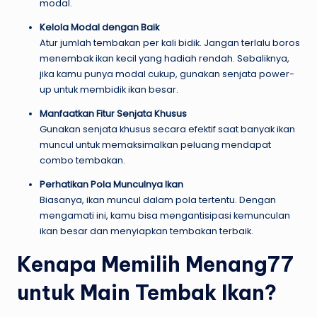
modal.
Kelola Modal dengan Baik
Atur jumlah tembakan per kali bidik. Jangan terlalu boros
menembak ikan kecil yang hadiah rendah. Sebaliknya,
jika kamu punya modal cukup, gunakan senjata power-
up untuk membidik ikan besar.
Manfaatkan Fitur Senjata Khusus
Gunakan senjata khusus secara efektif saat banyak ikan
muncul untuk memaksimalkan peluang mendapat
combo tembakan.
Perhatikan Pola Munculnya Ikan
Biasanya, ikan muncul dalam pola tertentu. Dengan
mengamati ini, kamu bisa mengantisipasi kemunculan
ikan besar dan menyiapkan tembakan terbaik.
Kenapa Memilih Menang77
untuk Main Tembak Ikan?