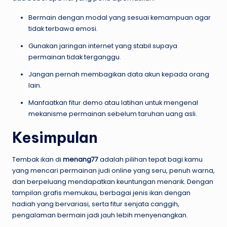
Bermain dengan modal yang sesuai kemampuan agar
tidak terbawa emosi.
Gunakan jaringan internet yang stabil supaya
permainan tidak terganggu.
Jangan pernah membagikan data akun kepada orang
lain.
Manfaatkan fitur demo atau latihan untuk mengenal
mekanisme permainan sebelum taruhan uang asli.
Kesimpulan
Tembak ikan di
menang77
adalah pilihan tepat bagi kamu
yang mencari permainan judi online yang seru, penuh warna,
dan berpeluang mendapatkan keuntungan menarik. Dengan
tampilan grafis memukau, berbagai jenis ikan dengan
hadiah yang bervariasi, serta fitur senjata canggih,
pengalaman bermain jadi jauh lebih menyenangkan.