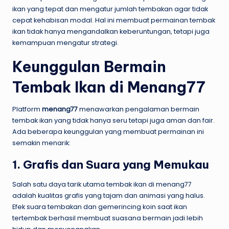
ikan yang tepat dan mengatur jumlah tembakan agar tidak
cepat kehabisan modal. Hal ini membuat permainan tembak
ikan tidak hanya mengandalkan keberuntungan, tetapi juga
kemampuan mengatur strategi.
Keunggulan Bermain
Tembak Ikan di Menang77
Platform
menang77
menawarkan pengalaman bermain
tembak ikan yang tidak hanya seru tetapi juga aman dan fair.
Ada beberapa keunggulan yang membuat permainan ini
semakin menarik:
1. Grafis dan Suara yang Memukau
Salah satu daya tarik utama tembak ikan di menang77
adalah kualitas grafis yang tajam dan animasi yang halus.
Efek suara tembakan dan gemerincing koin saat ikan
tertembak berhasil membuat suasana bermain jadi lebih