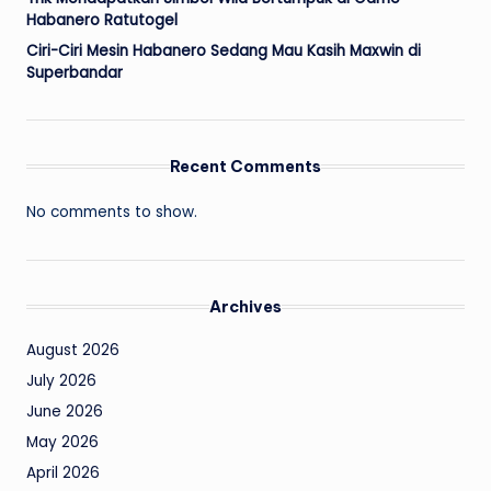
Habanero Ratutogel
Ciri-Ciri Mesin Habanero Sedang Mau Kasih Maxwin di
Superbandar
Recent Comments
No comments to show.
Archives
August 2026
July 2026
June 2026
May 2026
April 2026