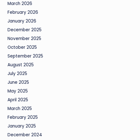
March 2026
February 2026
January 2026
December 2025
November 2025
October 2025
September 2025
August 2025
July 2025
June 2025
May 2025
April 2025
March 2025
February 2025
January 2025
December 2024