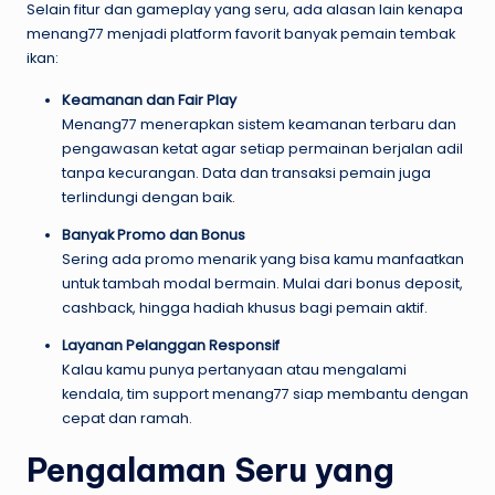
Selain fitur dan gameplay yang seru, ada alasan lain kenapa
menang77 menjadi platform favorit banyak pemain tembak
ikan:
Keamanan dan Fair Play
Menang77 menerapkan sistem keamanan terbaru dan
pengawasan ketat agar setiap permainan berjalan adil
tanpa kecurangan. Data dan transaksi pemain juga
terlindungi dengan baik.
Banyak Promo dan Bonus
Sering ada promo menarik yang bisa kamu manfaatkan
untuk tambah modal bermain. Mulai dari bonus deposit,
cashback, hingga hadiah khusus bagi pemain aktif.
Layanan Pelanggan Responsif
Kalau kamu punya pertanyaan atau mengalami
kendala, tim support menang77 siap membantu dengan
cepat dan ramah.
Pengalaman Seru yang