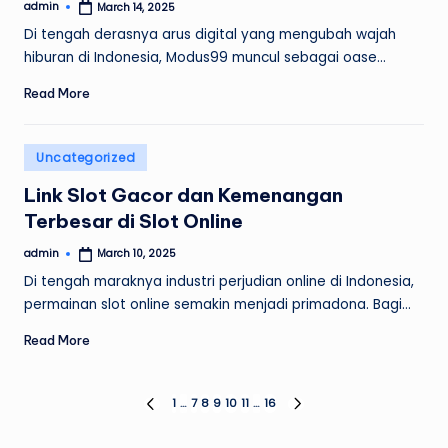
admin
March 14, 2025
Posted
by
Di tengah derasnya arus digital yang mengubah wajah
hiburan di Indonesia, Modus99 muncul sebagai oase…
Read More
Posted
Uncategorized
in
Link Slot Gacor dan Kemenangan
Terbesar di Slot Online
admin
March 10, 2025
Posted
by
Di tengah maraknya industri perjudian online di Indonesia,
permainan slot online semakin menjadi primadona. Bagi…
Read More
Posts
1
…
7
8
9
10
11
…
16
PREVIOUS
NEXT
PAGE
PAGE