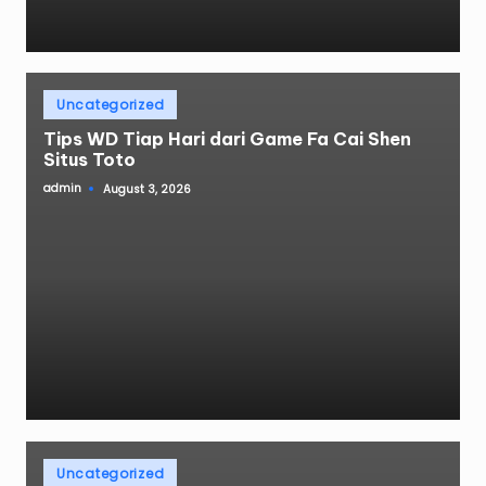
Posted
Uncategorized
in
Tips WD Tiap Hari dari Game Fa Cai Shen
Situs Toto
admin
August 3, 2026
Posted
by
Posted
Uncategorized
in