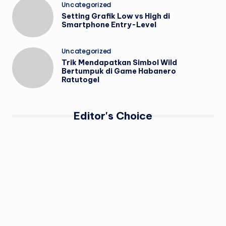
Posted
Uncategorized
in
Setting Grafik Low vs High di
Smartphone Entry-Level
Posted
Uncategorized
in
Trik Mendapatkan Simbol Wild
Bertumpuk di Game Habanero
Ratutogel
Editor's Choice