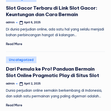
in
Slot Gacor Terbaru di Link Slot Gacor:
Keuntungan dan Cara Bermain
admin
April 6, 2025
Posted
by
Di dunia perjudian online, ada satu hal yang selalu menjadi
bahan perbincangan hangat di kalangan…
Read More
Posted
Uncategorized
in
Dari Pemula ke Pro! Panduan Bermain
Slot Online Pragmatic Play di Situs Slot
admin
April 2, 2025
Posted
by
Dunia perjudian online semakin berkembang di Indonesia,
dan salah satu permainan yang paling digemari adalah…
Read More